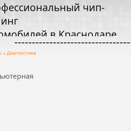
фессиональный чип-
инг
омобилей в Краснодаре
---------------------------------
u
Диагностика
ьютерная