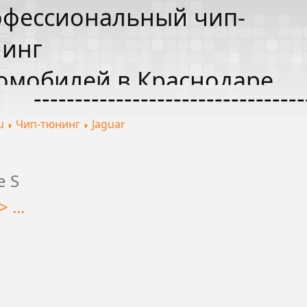
фессиональный чип-
инг
омобилей в Краснодаре
---------------------------------
u
Чип-тюнинг
Jaguar
e S
 ...